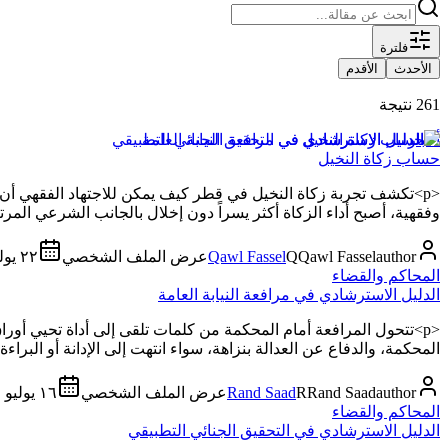
فلترة
الأحدث
الأقدم
261 نتيجة
أخبار
حساب زكاة النخيل
<p>تكشف تجربة زكاة النخيل في قطر كيف يمكن للاجتهاد الفقهي أن ي
وفقهية، أصبح أداء الزكاة أكثر يسراً دون إخلال بالجانب الشرعي المرتبط 
author
Qawl Fassel
Q
Qawl Fassel
عرض الملف الشخصي
٢٢ يوليو ٢٠٢٦
المحاكم والقضاء
الدليل الاسترشادي في مرافعة النيابة العامة
<p>تتحول المرافعة أمام المحكمة من كلمات تلقى إلى أداة تحيي أوراق
المحكمة، والدفاع عن العدالة بنزاهة، سواء انتهت إلى الإدانة أو البراءة.</
author
Rand Saad
R
Rand Saad
عرض الملف الشخصي
١٦ يوليو ٢٠٢٦
المحاكم والقضاء
الدليل الاسترشادي في التحقيق الجنائي التطبيقي