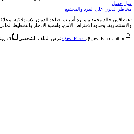
قول فصل
مخاطر الديون على الفرد والمجتمع
<p>ناقش خالد محمد بوموزة أسباب تصاعد الديون الاستهلاكية، وعلاق
والاستثمارية، وحدود الاقتراض الآمن، وأهمية الادخار والتخطيط المالي 
author
Qawl Fassel
Q
Qawl Fassel
عرض الملف الشخصي
١٦ يونيو ٢٠٢٦