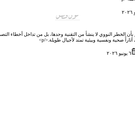
الم بأن الخطر النووي لا ينشأ من التقنية وحدها، بل من تداخل أخطاء ال
اً صحية ونفسية وبيئية تمتد لأجيال طويلة.</p>
٦ يونيو ٢٠٢٦