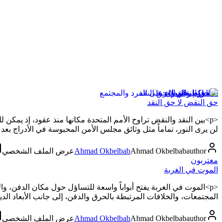
المحاكم والقضاء
حق النقض لا حق النقد
<p>بين النقد والنقض تراوح الأمم المتحدة مكانها منذ عقود، إذ يم
لن يرى النور، تماماً مثل وثائق مجلس الأمن المحبوسة في الأدراج بعد أ
author
Ahmad Okbelbab
Ahmad Okbelbab
عرض الملف الشخصي
مغتربون
الموت في الغربة
<p>الموت في الغربة يفتح أبواباً واسعة للتساؤل حول مكان الدفن، و
المجتمعات، والخلافات المرتبطة بالحرق والدفن، إلى جانب الأبعاد الديني
author
Ahmad Okbelbab
Ahmad Okbelbab
عرض الملف الشخصي