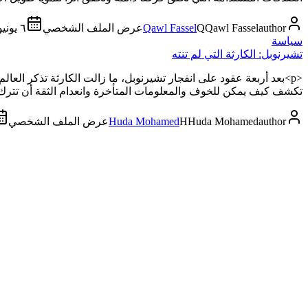
author
Qawl Fassel
Q
Qawl Fassel
عرض الملف الشخصي
٦ يونيو ٢٠٢٦
سياسة
تشيرنوبل: الكارثة التي لم تنته
<p>بعد أربعة عقود على انفجار تشيرنوبل، ما زالت الكارثة تذكر الع
تكشف كيف يمكن للخوف والمعلومات المتأخرة وانعدام الثقة أن تترك آثار
author
Huda Mohamed
H
Huda Mohamed
عرض الملف الشخصي