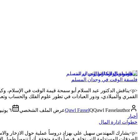
أخبار
فلسفة الوقت في وجدان المسلم
<p>يناقش الدكتور عبد السلام أبو سمحة قيمة الوقت في الإسلام، وك
القمري والميلادي، ودور العبادات في تطور علوم الفلك والحساب وتعزيز
author
Qawl Fassel
Q
Qawl Fassel
عرض الملف الشخصي
٦ يونيو ٢٠٢٦
أخبار
خطوات إدارة المال
<p>يشارك المهندس سهيل علي بهزاد دروساً عملية حول الادخار والاس
الصدقات المستدامة التي تخلق فرصاً دائمة وتحقق أثراً تنموياً طويل الأمد