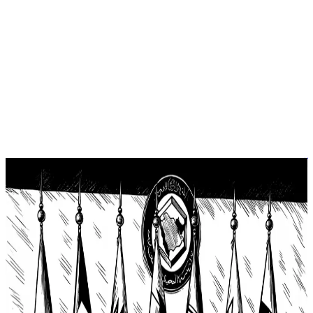
آراء
جواز واحد وخليج واحد
في لحظة فارقة من تاريخ التعاون الخليجي، تتهيأ ست دول على
ضفاف الخليج العربي لفتح بوابة سَفر موحدة، ليس فقط لتسهيل
التنقل، بل لإعادة تعريف السياحة، وتعزيز التكامل، ورسم ملامح
مرحلة جديدة من الانفتاح والاندماج. تأشيرة الجولات الكبرى الخليجية
أو ما بات يُعرف إعلامياً بـالشنغن الخليجي، ليست مجرد مبادرة
إدارية لتسهيل دخول الزوار، بل هي […]
التأشيرة الخليجية الموحدة
السفر بين دول الخليج
السياحة
الخليجية