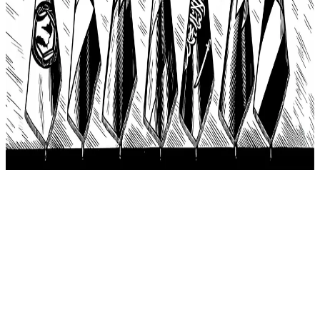
author
Yousif Al Hamadi
Y
Yousif Al Hamadi
عرض الملف
الشخصي
٢٣ يوليو ٢٠٢٥