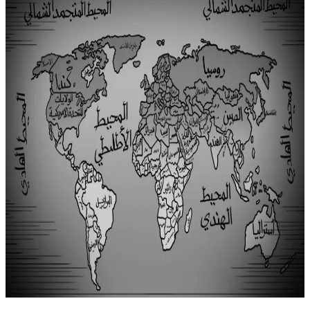
لطالما لعبت الفنون والآداب والموسيقى والسينما دوراً حيوياً في
تشكيل الهوية الوطنية، لا سيما خلال الحروب والصراعات، فهي
وسيلة لتوثيق الأحداث، وترسيخ المفاهيم، وتشكيل وعي الأجيال التي
تعقب نشرها. يرى دانييل بار تال، أستاذ علم النفس الاجتماعي، أن
الذاكرة الجمعية تمثل أحد أهم عناصر بناء الهوية الوطنية، حيث
تشكل سجلاً مشتركاً للأحداث التاريخية يسهم في […]
الأدب الوطني
الثورة الفرنسية
الحرب العالمية الثانية
author
Yousif Al Hamadi
Y
Yousif Al Hamadi
عرض الملف
الشخصي
٢٧ فبراير ٢٠٢٥