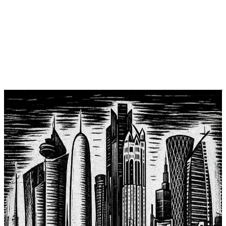
آراء
التمدن وظاهرة ناطحات السحاب
تسعى بعض الشركات والمؤسسات إلى نقل مكاتبها إلى مبان
شاهقة، تُدير منها أعمالها من عَليّ، مُطلقة عليها اسم الأبراج حيناً، أو
ناطحات السحاب حيناً آخر. غير أنّها، في حقيقة الأمر، لا تشبه الأبراج
في تحصينها، ولا هي تُناطح السُحب، التي لا يقل ارتفاع المنخفضة
منها عن 2 كيلومتر، ويصل ارتفاع الركامية منها إلى 18 كيلومتراً،
[…]
الأبراج العالية
البيئة العمرانية
التأمل الحضري
author
Yousif Al Hamadi
Y
Yousif Al Hamadi
عرض الملف
الشخصي
١١ أكتوبر ٢٠٢٥