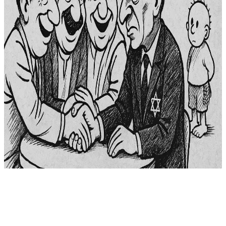
تهدد نظاماً أو تفضح فساداً، ومنذ ذلك الحين، باتت الصحافة تنتهز كل
فرصة لإضافة غيت إلى […]
التطبيع السياسي
التطبيع الشعبي
التطبيع العربي
author
Yousif Al Hamadi
Y
Yousif Al Hamadi
عرض الملف
الشخصي
٤ أبريل ٢٠٢٥