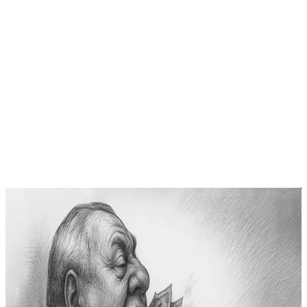
آراء
من مقعد الانتظار إلى قوانين الاحتكار
في إحدى زياراتي العادية لإحدى الدوائر الحكومية، وبينما كنت أترقب
أن يُنادَى على رقمي، جلست إلى جانبي فتاة لافتة دفعتني ملامحها
وثقتها إلى تبادل أطراف الحديث معها. لم تكن المحادثة عابرة، بل
تحوّلت إلى مدخل غير متوقع لملف اقتصادي وقانوني معقّد ظل
يشغل ذهني أياماً بعد ذلك. قالت إنها تعمل مندوبة مبيعات في واحدة
من […]