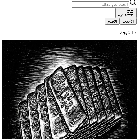
فلترة
الأحدث
الأقدم
17 نتيجة
آراء
عندما فقد المال قيمته بين ليلة وضحاها
في إحدى المرات، استعانت بي مؤسسة في دولة خليجية كمترجم
مصاحب لوفد ألماني أثناء زيارته لمرافقها، الملفت أن الوفد لم يخف
اندهاشه المتكرر من مستوى التجهيزات التي كانت على أعلى
مستوى، والإنفاق الذي بدا وكأنه بلا سقف، فضلاً عن بحبوحة العيش
التي تظهر آثار نعمتها على تنظيم الشوارع ونظافتها والبنى التحتية
المتطورة والأمان شبه المطلق […]
ألمانيا 1923
الأزمات المالية
التضخم
author
Ahmad Okbelbab
Ahmad Okbelbab
عرض الملف
الشخصي
٢١ ديسمبر ٢٠٢٥