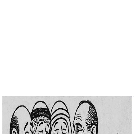
آراء
أين نحن من التطبيع؟
في عام 1972، ولدت كلمة غيت في السياسة العالمية مع فضيحة
ووترغيت في الولايات المتحدة، عندما تورط كبار مسؤولي إدارة
الرئيس ريتشارد نيكسون في فضيحة تجسس سياسي أدت إلى
سقوطه، وقد أصبح المصطلح فيما بعد مرادفاً لكل أزمة سياسية