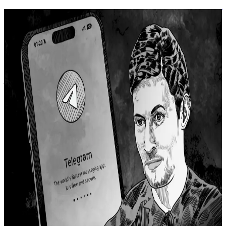
آراء
تلغرام: توازن الخصوصية والحرية والامتثال
كانت ولا زالت حرية التعبير وحماية الخصوصية تعتبران على وجه
الخصوص من أهم مبادئ الديمقراطية الراسخة في دساتير وقوانين
الأنظمة الغربية. فمثلاً ينص التعديل الأول لدستور الولايات المتحدة
الأمريكية على أنه لا يُصدِر الكونغرس أي قانون خاص بإقامة دين من
الأديان أو يمنع حرية ممارسته، أو يحد من حرية الكلام أو الصحافة، أو
من حق […]
التشفير
التعديل الأول
التعديل الرابع
author
Ahmad Okbelbab
Ahmad Okbelbab
عرض الملف
الشخصي
١٤ يناير ٢٠٢٥