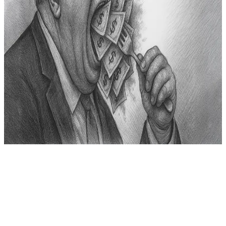
الاحتكار
الحصرية التجارية
السوق القطري
author
Yousif Al Hamadi
Y
Yousif Al Hamadi
عرض الملف
الشخصي
٢٩ مايو ٢٠٢٥