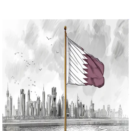
آراء
أضواء على قوانين 2024 الصادرة في دولة قطر
صدر في عام 2024 عشرون قانوناً، ومرسوم بقانون واحد، حيث
جاءت تسعة قوانين لتعديل بعض أحكام قوانين نافذة، وجاءت ستة
قوانين ليحل كل منها محل قانون ألغاه، ونظم خمسة قوانين
موضوعات جديدة لم تنظم من قبل، وبقي قانون واحد معلقاً باعتماد
الموازنة العامة للدولة. عند المقارنة بالسنوات الخمس الماضية، نجد
أن القوانين التي صدرت في […]
الجريدة الرسمية
المراسيم بقوانين
الموازنة العامة قطر
Prof. Dr. Hassan al-Sayed
P
Prof. Dr. Hassan al-
author
Sayed
عرض الملف الشخصي
٢ يناير ٢٠٢٥