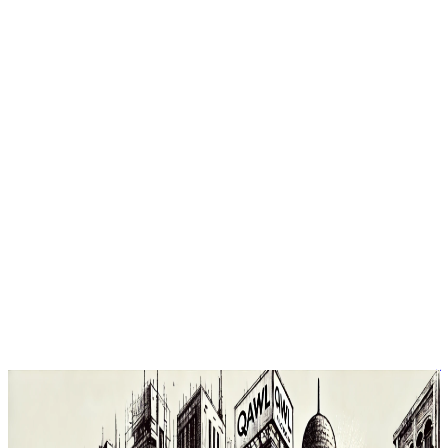
آراء
قانون-تنظيم-ومراقبة-الإعلانات-في-قطر-1980-2025
شهدت دولة قطر تطورات تشريعية متعددة في مجال تنظيم