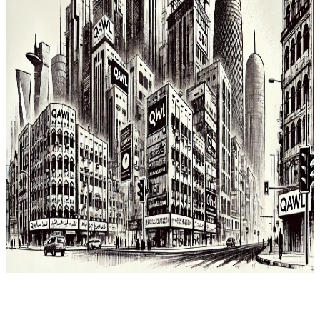
الإعلانات، حيث انتقل التشريع من قوانين بسيطة تحكم اللوحات
الإعلانية إلى أنظمة متكاملة تشمل الإعلانات الرقمية والمجسمات
التذكارية. استجاب المشرع إلى التحولات الاقتصادية والعمرانية التي
شهدتها البلاد، وإلى الفعاليات الكبرى التي نظمتها، مثل كأس العالم
2022، مما حول القانون من إطار أساسي، إلى نظام يستوعب
التطور […]
الإعلان التجاري
الإعلانات الرقمية
التشريعات القطرية
author
Rand Saad
R
Rand Saad
عرض الملف الشخصي
١٩
مارس ٢٠٢٥