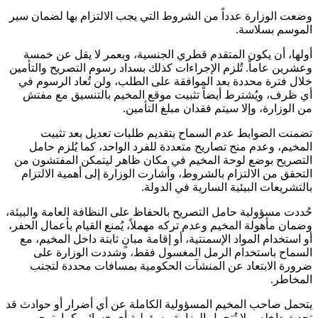
وضعت الوزارة عدداً من الشروط التي يجب الالتزام بها لضمان سير
الموسم بسلاسة.
أولها، أن يكون المتقدم قطري الجنسية، وبعمر لا يقل عن خمسة
وعشرين عاماً. تُلزم الإجراءات كذلك بسداد رسوم التصريح والتأمين
خلال فترة محددة بعد الموافقة على الطلب، ولن تُعاد الرسوم في
أي ظرف، ويُشترط أيضاً تثبيت موقع المخيم بالتنسيق مع مفتش
من الوزارة، وإلا سيتم فقدان مبلغ التأمين.
تضمنت الضوابط عدم السماح بتقديم طلبات تعديل بعد تثبيت
المخيم، وعدم منح تصاريح متعددة للفرد الواحد، كما يُلزم حامل
التصريح بوضع لوحة المخيم في مكان ظاهر ليتمكن المفتشون من
التحقق من الالتزام بالشروط، وأشارت الوزارة إلى أهمية الالتزام
بالتشريعات البيئية السارية في الدولة.
حُددت مسؤولية حامل التصريح بالحفاظ على النظافة العامة والبيئة،
وضمان مأهولة المخيم وعدم تركه مهملاً، يُمنع القيام بأعمال الحفر،
أو استخدام المواد الإسمنتية، أو إقامة مبانٍ ثابتة داخل المخيم، مع
السماح باستخدام الرمل المغسول فقط، وشددت الوزارة على
ضرورة الابتعاد عن المنشآت الحكومية بمسافات محددة لتجنب
المخاطر.
يتحمل صاحب المخيم المسؤولية الكاملة عن أي أضرار أو حوادث قد
تحدث داخله، ولا تُتحمل الوزارة مسؤولية أي خسائر. كما يتوجب