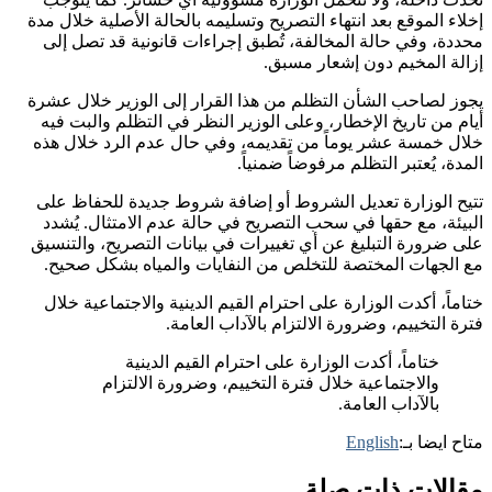
إخلاء الموقع بعد انتهاء التصريح وتسليمه بالحالة الأصلية خلال مدة
محددة، وفي حالة المخالفة، تُطبق إجراءات قانونية قد تصل إلى
إزالة المخيم دون إشعار مسبق.
يجوز لصاحب الشأن التظلم من هذا القرار إلى الوزير خلال عشرة
أيام من تاريخ الإخطار، وعلى الوزير النظر في التظلم والبت فيه
خلال خمسة عشر يوماً من تقديمه، وفي حال عدم الرد خلال هذه
المدة، يُعتبر التظلم مرفوضاً ضمنياً.
تتيح الوزارة تعديل الشروط أو إضافة شروط جديدة للحفاظ على
البيئة، مع حقها في سحب التصريح في حالة عدم الامتثال. يُشدد
على ضرورة التبليغ عن أي تغييرات في بيانات التصريح، والتنسيق
مع الجهات المختصة للتخلص من النفايات والمياه بشكل صحيح.
ختاماً، أكدت الوزارة على احترام القيم الدينية والاجتماعية خلال
فترة التخييم، وضرورة الالتزام بالآداب العامة.
ختاماً، أكدت الوزارة على احترام القيم الدينية
والاجتماعية خلال فترة التخييم، وضرورة الالتزام
بالآداب العامة.
متاح ايضا بـ:
English
مقالات ذات صلة