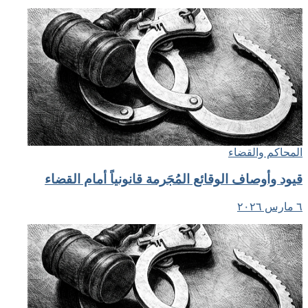
المحاكم والقضاء
قيود وأوصاف الوقائع المُجَرمة قانونياً أمام القضاء
٦ مارس ٢٠٢٦