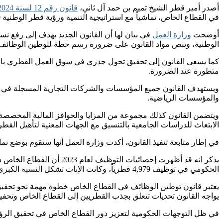
أصدر أمير قطر الشيخ تميم بن حمد آل ثاني،
قانون رقم 12 لسنة 2024 بشأن توطين الوظائف في القطاع الخاص
في القطاع الخاص، تماشياً مع استراتيجية التنمية ورؤية قطر الوطنية 2030.
أوضحت
وزارة العمل
في بيان لها أن القانون الجديد يهدف إلى رفع ن
الوطنية، وتنص مواد القانون على ضرورة رسم خطة لتوطين الوظائف، م
كما يسعى القانون إلى تحقيق تحول جذري في سوق العمل القطري بالتر
متطورة عند الضرورة.
ويستهدف القانون جميع المؤسسات والشركات التجارية المسجلة في قطر
والمؤسسات الرياضية.
ويتضمن القانون كذلك مجموعة من المزايا والحوافز المالية المخصصة
الابتعاث للدراسات الجامعية بالتنسيق مع الجهات المعنية لتأهيل ال
في إطار متابعة تنفيذ القانون، أكدت وزارة العمل أنها ستقوم بوضع 
الحكومي في توظيف 4,979 قطرياً، وكانت الإناث تشكل النسبة الكبرى من الموظفين في كلا القطاعين.
يعتبر قانون توطين الوظائف في القطاع الخاص خطوة مهمة نحو تحقيق 
يواجه القانون تحديات تتعلق بجذب القطريين إلى القطاع الخاص وتحفيز
في ظل التوجهات الحكومية لتعزيز دور القطاع الخاص في تحقيق الرؤي