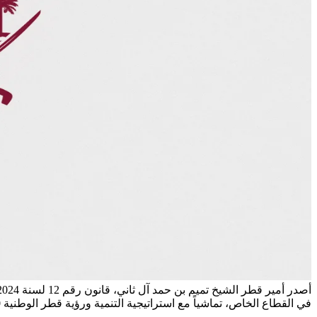
في القطاع الخاص، تماشياً مع استراتيجية التنمية ورؤية قطر الوطنية 2030. أوضحت وزارة العمل في بيان لها أن القانون الجديد [...]