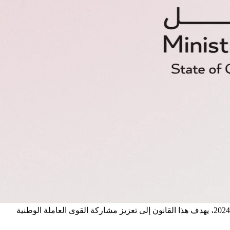
أصدر أمير قطر الشيخ تميم بن حمد آل ثاني، قانون رقم 12 لسنة 2024 بشأن توطين الوظائف في القطاع الخاص يوم الاحد الموافق 1 ستمبر 2024، يهدف هذا القانون إلى تعزيز مشاركة القوى العاملة الوطنية