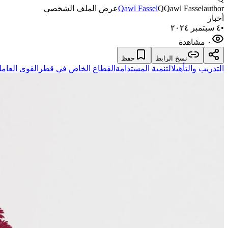
author
Qawl Fassel
Q
Qawl Fassel
عرض الملف الشخصي
أخبار
•
٤ سبتمبر ٢٠٢٤
٠ مشاهدة
نسخ الرابط
حفظ
التدريب والتأهيل
التنمية المستدامة
القطاع الخاص في قطر
القوى العامل