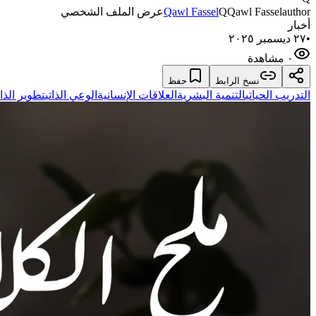
author
Qawl Fassel
Q
Qawl Fassel
عرض الملف الشخصي
أخبار
•
٢٧ ديسمبر ٢٠٢٥
٠ مشاهدة
نسخ الرابط
حفظ
التدريب الحياتي
التنمية البشرية
العلاقات الإنسانية
الوعي الذاتي
تطوير الذات