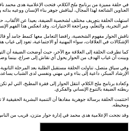
في حلقة مميزة من برنامج
ملح الكلام
، فتحت الإعلامية هدى محمد نافذ
العناوين الشائعة لهذا المجال، ليناقش جوهر بناء الإنسان ووعيه بذاته و
استهلت الحلقة بتعريف مختلف لشخصية الضيفة، بعيدا عن الألقاب، حي
عبر التجربة، والتعلّم، ومراجعة الاختيارات. وقد انعكس هذا الفهم الإن
ناقش الحوار مفهوم الشخصية، رافضا التعامل معها كنمط جامد أو قالب ث
الإشكالات في العلاقات، سواء المهنية أو الاجتماعية، تعود إلى غياب 
كما تطرقت الحلقة إلى العلاقة مع الآخر، حيث أوضحت الضيفة أن التو
وبينت أن غياب الهدف من الحوار يحول أي نقاش إلى صراع، بينما وضو
وفي سياق متصل، تناولت الحلقة مستقبل الطلبة بعد المرحلة الثانوية،
الإرشاد المبكر، داعية إلى بناء وعي مهني ونفسي لدى الشباب يساعد
وكعادة برنامج ملح الكلام، انتقل الحوار إلى فقرة المطبخ، التي لم ت
ربطته الضيفة بالتنوع الإنساني والفكري.
اختتمت الحلقة برسالة جوهرية مفادها أن التنمية البشرية الحقيقية لا 
ومحيطه.
وقد نجحت الإعلامية هدى محمد في إدارة حوار متزن، قريب من الناس،