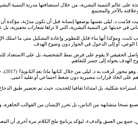
ة على عالم التنمية البشرية، من خلال استضافتها مدربة التنمية البشر
علاقته بالآخر والمجتمع.
ث قدّمت د. ليلى نفسها بوصفها إنسانة قبل أن تكون مدرّبة، مؤكدة 
ساني في حديثها عن التنمية البشرية، التي لا تراها شعارات تحفيزية، بل 
ابت، ومؤكدا أنها بناء قابل للتطوير وإعادة التشكيل متى ما امتلك الإ
هذا الوعي، أو إلى الدخول في الحوار دون وضوح الهدف.
اصل الحقيقي لا يقوم على فرض نمط الشخصية، بل على الاستعداد للتناز
ح الهدف يحوله إلى جسر للتفاهم.
 وهو محور عُرفت به د. ليلى من خلال كتابها
ماذا بعد الثانوية؟
(17
هم على اتخاذ قرارات مصيرية دون ضغط اجتماعي أو تقليد أعمى.
كن استراحة شكلية، بل امتدادا ثقافيا للحديث، حيث تم تحضير طبق الدجاج
تصنع نسخا متشابهة من الناس، بل تحرر الإنسان من القوالب الجاهزة، وتم
 جمع بين العمق والدفء، ليؤكد برنامج
ملح الكلام
مرة أخرى أن المعرف