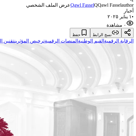
author
Qawl Fassel
Q
Qawl Fassel
عرض الملف الشخصي
أخبار
•
١ يناير ٢٠٢٥
٠ مشاهدة
نسخ الرابط
حفظ
الرقابة الرقمية
القيم الوطنية
المنصات الرقمية
ترخيص المؤثرين
تقنين ا