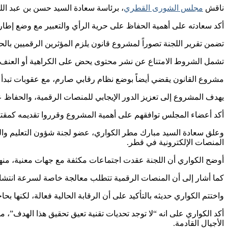
ناقش
مجلس الشورى القطري
، برئاسة سعادة السيد حسن بن عبد الله
أكد سعادته على أهمية الحفاظ على حرية الرأي والتعبير مع وضع إطا
تضمن تقرير اللجنة تصوراً لمشروع قانون يلزم المؤثرين الرقميين 
تشمل الشروط الامتناع عن نشر محتوى يحض على الكراهية أو العنف، وا
مشروع القانون يقضي أيضاً بوضع نظام رقابي صارم، مع عقوبات تبدأ 
يهدف المشروع إلى تعزيز الدور الإيجابي للمنصات الرقمية، والحفاظ على
أكد أعضاء المجلس توافقهم على أهمية المشروع وقرروا تقديمه كمقت
وعلق سعادة السيد مبارك مطر الكواري، عضو لجنة شؤون التعليم والث
المنصات الإلكترونية في قطر.
أوضح الكواري أن اللجنة عقدت اجتماعات مكثفة مع جهات معنية، منها 
كما أشار إلى أن المنصات الرقمية تتطلب معالجة خاصة لسرعة انتشار 
واختتم الكواري حديثه بالتأكيد على أن الرقابة الحالية فعالة، لكنها 
أكد الكواري على انه “لا توجد تحديات تقنية تعيق تحقيق هذا الهدف”،
الأجيال القادمة.