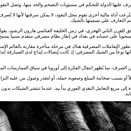
ف عليها الدولة للتحكم في مستويات التضخم والحد منها، وتصل النقود 
ختُرعت أداة مالية أخرى تقوم محل النقود، لا يمكن سرقتها لأنها لا تُص
تم التعارف علي تسميتها بالشيك.
وافق للقرن الثاني الهجري، في زمن الخليفة العباسي هارون الرشيد، 
حوباً على حسابه في بغداد في إطار نظام مصرفي متقدم نسبياً يسمح با
تطور التعاملات المصرفية هناك في مرحلة متأخرة مقارنة بالعالم الإس
ها نوعاً من الشيك المصرفي؛ إذ كانت إيصالات إيداع لدى الصيارفة تُتدا
ً أو بسبب ضخامة المبلغ وصعوبة حمله، أو لتعذر وصول من عليه التز
ة إلى مربع التعامل النقدي الفوري يداً بيد، عندما تنتشر الشيكات بد
به.