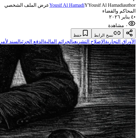
author
Yousif Al Hamadi
Y
Yousif Al Hamadi
عرض الملف الشخصي
المحاكم والقضاء
•
٤ يناير ٢٠٢٦
٠ مشاهدة
نسخ الرابط
حفظ
الأوراق التجارية
الإصلاح التشريعي
الجرائم المالية
الدفع الجزئي
السند لأمر