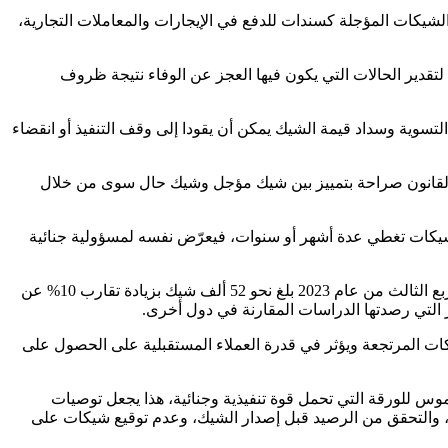
الشيكات المؤجلة كسندات للدفع في الإيجارات والمعاملات التجارية،
قدير الحالات التي يكون فيها العجز عن الوفاء نتيجة ظروف
تسوية وسداد قيمة الشيك يمكن أن يقودا إلى وقف التنفيذ أو انقضاء
ف القانون صراحة بتمييز بين شيك مؤجل وشيك حال سوى من خلال
لشيكات تغطي عدة أشهر أو سنوات، فيعرّض نفسه لمسؤولية جنائية
إن بيانات مركز قطر للمعلومات الائتمانية أظهرت أن عدد الشيكات المرتجعة في الربع الثالث من عام 2023 بلغ نحو 52 ألف شيك بزيادة تقارب 10% عن
ات المرتجعة ويؤثر في قدرة العملاء المستقبلية على الحصول على
لموس للورقة التي تحمل قوة تنفيذية وجنائية، هذا يجعل توصيات
جل، والتحقق من الرصيد قبل إصدار الشيك، وعدم توقيع شيكات على