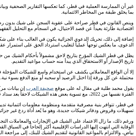
غير أن الممارسة العملية في قطر، كما تعكسها التقارير الصحفية وبيا
بما يخلق طبقة من المخاطر الائتمانية.
وينص القانون في قطر صراحة على عقوبة السجن على شيك بدون رصيد لا 
اقتصادية طارئة بعيداً عن قصد الاحتيال، في انسجام مع التحليل الفقه
إضافة إلى ذلك، تحريك الدعوى الجزائية يكون في الغالب بناء على شكو
الدعوى، ما يعكس توجهاً عملياً لتغليب استرداد الحق على استمرار عق
يظل في قطر الشيك المؤرخ بتاريخ لاحق مشمولاً بأحكام الشيك من ح
تاريخ الإصدار أو الاستحقاق الذي يبدأ منه حساب مواعيد التقديم.
إلا أن الواقع المعاملاتي يكشف عن استخدام واسع للشيكات المؤجلة 
محتملة عن كل ورقة إذا اختل الرصيد أو سحبه أو منع الدفع بسوء نية.
يقول محمد طلبة في مقال له على موقع
صحيفة العرب
الفترة نفسها من 2022، مع تسوية بعض هذه الشيكات لاحقاً بعد سداد قيمتها، وهو ما يشير إلى حجم المشكلة وتشابهها في الجوهر مع الظواهر التي رصدتها الدراسات المقارنة في دول أخرى.
في قطر، تتوافر بنية مصرفية متقدمة ومنظومة معلومات ائتمانية تدي
تسهيلات وقروض ودفاتر شيكات جديدة، وهو ما يُعد أداة ردع غير جزائي
ورغم ذلك، ما زال الاعتماد على الشيك في الإيجارات والمعاملات التجار
الوقاية التي انتهت إليها الدراسات الإقليمية أكثر إلحاحاً في الس
بياض، والالتزام بالمواعيد القانونية لتقديم الشيك للبنك، إلى مراجعة ا