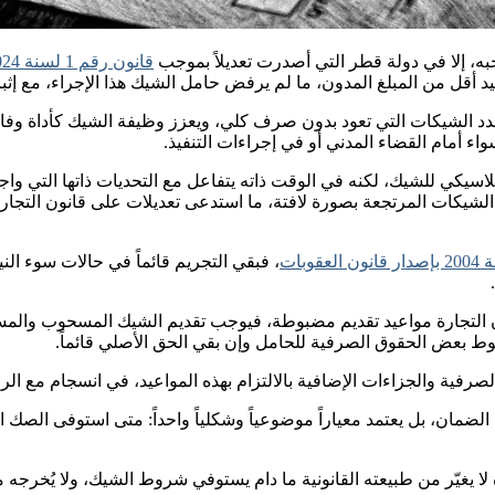
ه، إلا في دولة قطر التي أصدرت تعديلاً بموجب
قانون رقم 1 لسنة 2024 على المادة 585
صيد أقل من المبلغ المدون، ما لم يرفض حامل الشيك هذا الإجراء، مع إ
دد الشيكات التي تعود بدون صرف كلي، ويعزز وظيفة الشيك كأداة وفاء
اء أمام القضاء المدني أو في إجراءات التنفيذ.
اسيكي للشيك، لكنه في الوقت ذاته يتفاعل مع التحديات ذاتها التي واج
الشيكات المرتجعة بصورة لافتة، ما استدعى تعديلات على قانون التجارة
، فبقي التجريم قائماً في حالات سوء الني
رقم 581 من قانون رقم (27) لسنة 2006 بإصدار قانون التجارة مواعيد تقديم مضبوطة، فيوجب 
قوط بعض الحقوق الصرفية للحامل وإن بقي الحق الأصلي قائماً.
رفية والجزاءات الإضافية بالالتزام بهذه المواعيد، في انسجام مع الرؤ
 الضمان، بل يعتمد معياراً موضوعياً وشكلياً واحداً: متى استوفى الصك 
 يغيّر من طبيعته القانونية ما دام يستوفي شروط الشيك، ولا يُخرجه م