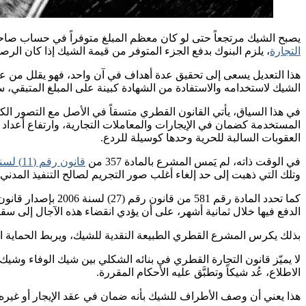
يصبح الشيك مرتجعاً حتى لو كان معظم المبلغ متوفراً في حساب صاحب
التجارة
، يلزم البنوك بدفع الجزء المتوفر من قيمة الشيك إذا كان الر
هذا التعديل يسعى إلى تحقيق عدة أهداف في آن واحد، فهو يقلل من ع
الشيك لاستخدامه والاستفادة من الشهادة كبينة على المبلغ المتبقي، سو
في هذا السياق، يأتي القانون القطري متسقاً في الأصل مع التصور الكل
المستخدمة كضمان في الإيجارات والمعاملات التجارية، وارتفاع أعداد 
العقوبات السالبة للحرية وحدها كوسيلة للردع.
في الوقت ذاته، لم يَمس المشرع بالمادة 357 من
قانون رقم (11) لسنة 2004 بإصدار قانون العقوبات
وتلك التي ذهبت إلى حد إلغاء أغلب صور التجريم لصالح التنفيذ المدني.
كما تحدد المادة 
الدفع فيها خلال ثمانية أشهر، على أن يؤدي انقضاء هذه الآجال إلى س
بذلك يكرس المشرع القطري الطبيعة النقدية للشيك، ويربط الحماية الص
لا يميّز قانون التجارة القطري في بنائه الشكلي بين شيك الوفاء وشيك
الاطلاع، عُد شيكاً وتطبَّق عليه الأحكام المقررة.
هذا يعني أن وصف الأطراف للشيك بأنه ضمان في عقد الإيجار أو غيره لا