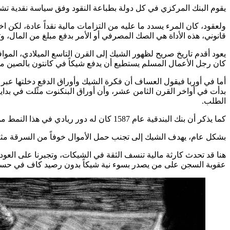
يقوم البنك المركزي في كل دولة بطباعة النقود وفق سياسة نقدية تشر
ولعقود، كان المرء يسدد ما عليه من التزامات مالية نقداً عادة، لكن ا
قانوني، هذه الأداة هي الصك المصرفي أو الأمر بدفع مبلغ من المال، و
يعود أقدم تاريخ صريح لظهور الشيك إلى القرن التاسع الميلادي، الم
كان رجل الأعمال المسلم يستطيع أن يدفع شيكاً في كانتون بالصين مس
أما في أوربا فيقول العساف أن فكرة الشيك وأوراق الدفع دخلتها عبر 
بدأت في أواخر القرن الثامن عشر، وأن أوراق البنكنوت مثّلت في بدايات
الطلب.
كما يذكر أن بنك البندقية عام 1587 كان له دور ريادي في هذا النمط من الصرف، بما يُظهر انتقال الفكرة إلى أوروبا في سياق الممارسات المصرفية الإيطالية ثم الأوروبية الأوسع.
بشكل عام، يهدف الشيك إلى تجنب حمل الأموال خوفاً من السرقة مثلا
هنا قد تحدث كارثة مالية تنسف الثقة في الشيكات، وتجبرنا على العود
عقوبة السجن على من يصدر بسوء نية شيكاً بدون رصيد كاف في حسا