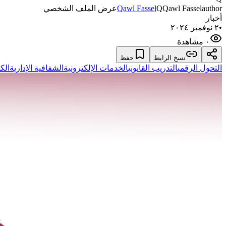
author
Qawl Fassel
Q
Qawl Fassel
عرض الملف الشخصي
أخبار
•
٢ نوفمبر ٢٠٢٤
٠ مشاهدة
نسخ الرابط
حفظ
التحول الرقمي
التدريب القانوني
الخدمات الإلكترونية
الشفافية الإدارية
الك