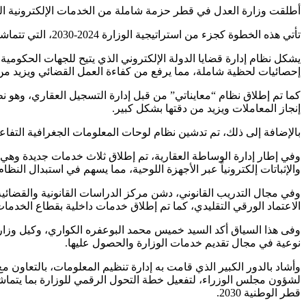
أطلقت وزارة العدل في قطر حزمة شاملة من الخدمات الإلكترونية الجدي
تأتي هذه الخطوة كجزء من استراتيجية الوزارة 2024-2030، التي تتماشى مع رؤية قطر الوطنية 2030 وتدعم التحول الرقمي في مختلف القطاعات الحكومية.
يشكل نظام إدارة قضايا الدولة الإلكتروني الذي يتيح للجهات الحكومية 
إحصائيات لحظية شاملة، مما يرفع من كفاءة العمل القضائي ويزيد من
كما تم إطلاق نظام “معايناتي” من قبل إدارة التسجيل العقاري، وهو نظا
إنجاز المعاملات ويزيد من دقتها بشكل كبير.
بالإضافة إلى ذلك، تم تدشين نظام لوحات المعلومات الجغرافية التفاعل
وفي إطار إدارة الوساطة العقارية، تم إطلاق ثلاث خدمات جديدة وهي: 
والإثباتات إلكترونياً عبر الأجهزة اللوحية، مما يسهم في استبدال النظام
وفي مجال التدريب القانوني، دشن مركز الدراسات القانونية والقضائ
الاعتماد الورقي التقليدي، كما تم إطلاق خدمات داخلية بقطاع الخدمات
وفى هذا السياق أكد السيد خميس محمد البوعفره الكواري، وكيل وز
نوعية في مجال تقديم خدمات الوزارة والحصول عليها.
وأشاد بالدور الكبير الذي قامت به إدارة تنظيم المعلومات، بالتعاون 
قطر الوطنية 2030.