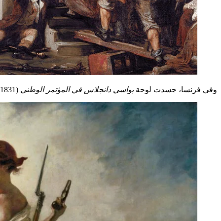
وفي فرنسا، جسدت لوحة
بواسي دانجلاس في المؤتمر الوطني
(1831) للفنان أوغست فينشون أحد مشاهد الثورة الفرنسية، حيث يقف القائد صامداً وسط الفوضى.