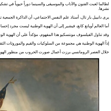
لطالما لعبت الفنون والآداب والموسيقى والسينما دوراً حيوياً في تش
نشرها.
يرى دانييل بار تال، أستاذ علم النفس الاجتماعي، أن الذاكرة الجمعية 
أما العالم أويانغ كانغ، فيشير إلى أن الهوية الوطنية ليست مجرد إحسا
وقد تناول الفيلسوف مونتسكيو هذا المفهوم، مؤكداً على أن الهوية الوطن
إذاً الهوية الوطنية هي مجموعة من السلوكيات والقيم والموروثات الثقا
خلال العصر الرومانسي برزت أعمال صورت الحروب من منظور الهوية الو