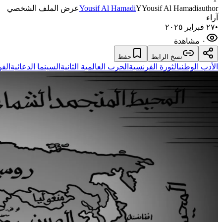
author
Yousif Al Hamadi
Y
Yousif Al Hamadi
عرض الملف الشخصي
آراء
•
٢٧ فبراير ٢٠٢٥
٠ مشاهدة
نسخ الرابط
حفظ
الأدب الوطني
الثورة الفرنسية
الحرب العالمية الثانية
السينما الدعائية
الفن