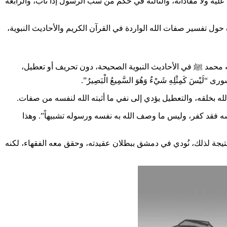
ن عليه ولا مفاداته، والثالثة في حكم من سب الرسول إذا تاب، والرابعة
ول تفسير صفات الله الواردة في القرآن الكريم والأحاديث النبوية،
ا وصفه به رسوله محمد ﷺ في الأحاديث النبوية الصحيحة، دون تحريف أو تعطيل،
َمِثْلِهِ شَيْءٌ وَهُوَ السَّمِيعُ الْبَصِيرُ”.
لله بخلقه، والتعطيل يؤدي إلى نفي ما أثبته الله لنفسه من صفات.
سه فقد كفر، وليس ما وصف الله به نفسه ورسوله تشبيهاً”. وهذا
تيجة لذلك، نُودي في دمشق ببطلان عقيدته، وحقق معه الفقهاء، لكنه