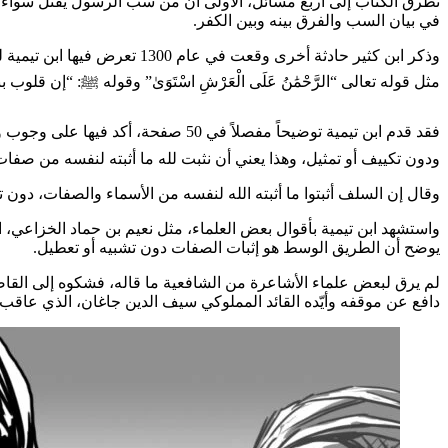
تطرق الكتاب إلى أربع مسائل، الأولى أن من سب الرسول يُقتل سواء كان م
في بيان السب والفرق بينه وبين الكفر.
وذكر ابن كثير حادثة أخرى وقعت في عام 1300 تعرض فيها ابن تيمية لمحنة بسبب رسالته
مثل قوله تعالى “الرَّحْمَٰنُ عَلَى الْعَرْشِ اسْتَوَىٰ” وقوله ﷺ: “إن قل
فقد قدم ابن تيمية توضيحاً مفصلاً 
ودون تكييف أو تمثيل، وهذا يعني أن نثبت لله ما أثبته لنفسه من صفات، مع نفي
وقال إن السلف أثبتوا ما أثبته الله لنفسه من الأسماء والصفات، دون ت
واستشهد ابن تيمية بأقوال بعض العلماء، مثل نعيم بن حماد الخزاعي، 
يوضح أن الطريق الوسط هو إثبات الصفات دون تشبيه أو تعطيل.
لم يرق لبعض علماء الأشاعرة من الشافعية ما قاله، فشكوه إلى القاض
دافع عن موقفه وأيّده القائد المملوكي سيف الدين جاغان، الذي عا