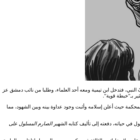
اف النصراني في عام 1294، حيث شهد شهود على عساف بأنه سبّ النبي، فتدخل ابن تيمية ومعه أحد العلماء، وطلبا من نائب دمشق عز
ير بـ”خبطة قوية”.
لمحكمة حيث أعلن إسلامه وأثبت وجود عداوة بينه وبين الشهود، مما
ول في حياته، دفعته إلى تأليف كتابه الشهير
الصارم المسلول على