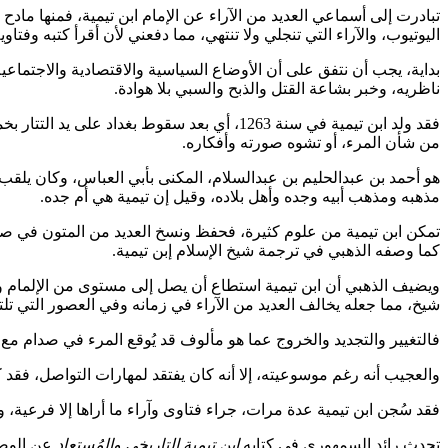
تبادرت إلى أسماعي العديد من الآراء عن الإمام ابن تيمية، فمنها ما
اليوتيوب، والآراء التي تنجلي ولا تنتهي، مما دفعني لأن أقرأ كتبه وف
بداية، يجب أن نتفق على أن الأوضاع السياسية والاقتصادية والاجتماعي
ناظريه، وخبر بشاعة القتل والذبح والسبي بلا هوادة.
فقد ولد ابن تيمية في سنة 1263، أي بعد سقو
من شأن المرء، أو تشوه صورته وأفكاره.
هو أحمد بن عبدالحليم بن عبدالسلام، المكنى بأبي العباس، وكان يلقب
مذهبه ومذهب أبيه وجده وأهل بلاده، وقيل إن تيمية هي أم جده.
تمكن ابن تيمية من علوم كثيرة، فحفظ ونسخ العديد من المتون في صغ
كما وصفه الذهبي في ترجمة شيخ الإسلام إبن تيمية.
ويضيف الذهبي أن ابن تيمية استطاع أن يصل إلى مستوى من الإلمام وال
شيخ، مما جعله يخالف العديد من الآراء في زمانه وفي العصور التي تلت
فالتغيير والتجديد والخروج عما هو مألوف قد يُوقع المرء في صدام مع 
والعجيب أنه رغم موسوعيته، إلا أنه كان يفتقد لمهارات التواصل، فقد كا
فقد سُجن ابن تيمية عدة مرات، جراء فتاوى وآراء ما أراها إلا فرعية
تحدث رائد السمهوري في كتابه
ابن تيمية التاريخي والمُستعاد
عن الوضع