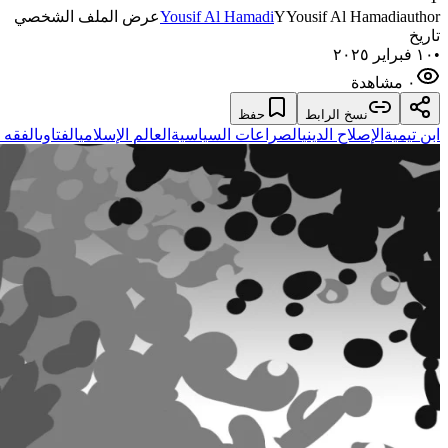
author
Yousif Al Hamadi
Y
Yousif Al Hamadi
عرض الملف الشخصي
تاريخ
•
١٠ فبراير ٢٠٢٥
٠ مشاهدة
نسخ الرابط
حفظ
ابن تيمية
الإصلاح الديني
الصراعات السياسية
العالم الإسلامي
الفتاوى
الفقه ا