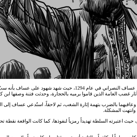
خلال فترة الاضطراب الداخلي، برز اسم ابن تيمية في ما عُرف بواقعة عس
ثار غضب العامة الذين قاموا برميه بالحجارة، وحدثت فتنة وصفها ابن كث
وعاقبهما بالضرب بتهمة إثارة الشغب، ثم لاحقاً، استُدعي عساف إلى ا
وانتهت المشكلة.
يث اعتبرته السلطة تهديداً رمزياً لنفوذها، كما كانت الواقعة نقطة تح