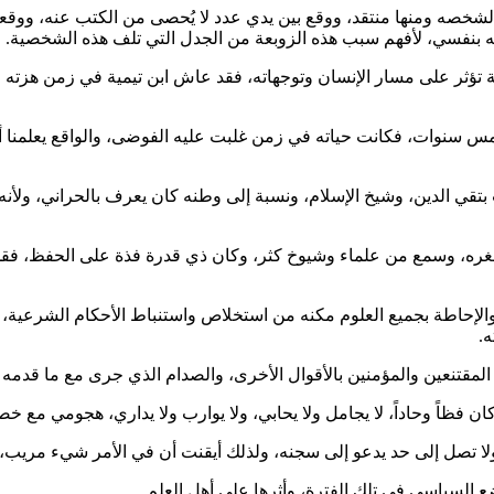
دح لشخصه ومنها منتقد، ووقع بين يدي عدد لا يُحصى من الكتب عنه، ووق
تاويه بنفسي، لأفهم سبب هذه الزوبعة من الجدل التي تلف هذه الشخصية.
ة تؤثر على مسار الإنسان وتوجهاته، فقد عاش ابن تيمية في زمن هزته ا
ط بغداد على يد التتار بخمس سنوات، فكانت حياته في زمن غلبت عليه الفوضى، والواق
 بتقي الدين، وشيخ الإسلام، ونسبة إلى وطنه كان يعرف بالحراني، ولأ
ره، وسمع من علماء وشيوخ كثر، وكان ذي قدرة فذة على الحفظ، فقد عُ
إحاطة بجميع العلوم مكنه من استخلاص واستنباط الأحكام الشرعية، وتفس
ه.
المقتنعين والمؤمنين بالأقوال الأخرى، والصدام الذي جرى مع ما قدمه 
ن فظاً وحاداً، لا يجامل ولا يحابي، ولا يوارب ولا يداري، هجومي مع خص
، ولا تصل إلى حد يدعو إلى سجنه، ولذلك أيقنت أن في الأمر شيء مريب
 السياسي في تلك الفترة، وأثرها على أهل العلم.