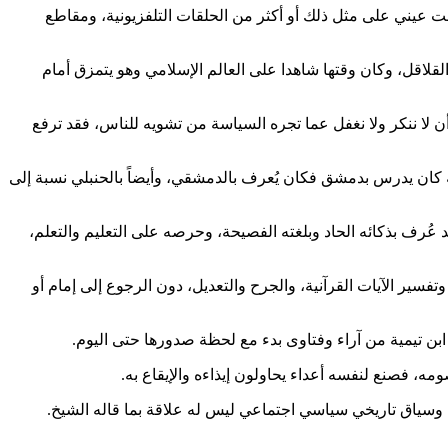
عت عيني على مثل ذلك أو أكثر من الحلقات التلفزيونية، ومقاطع
لقلاقل، وكان وقتها شاهدا على العالم الإسلامي وهو يتمزق أمام
ع يعلمنا أن لا ننكر ولا نغفل عما تجره السياسة من تشويه للناس، فقد ترفع
نه كان يدرس بدمشق فكان يُعرف بالدمشقي، وأيضاً بالحنبلي نسبة إلى
رف بذكائه الحاد وبلغته الفصيحة، وحرصه على التعليم والتعلم،
ير الآيات القرآنية، والجرح والتعديل، دون الرجوع إلى إمام أو
ابن تيمية من آراء وفتاوى بدء مع لحظة صدورها حتى اليوم.
ومه، فصنع لنفسه أعداء يحاولون إيذاءه والإيقاع به.
، وسياق تاريخي سياسي اجتماعي ليس له علاقة بما قاله الشيخ.