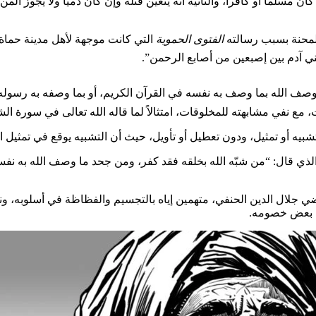
سلماً أو كافراً، والثانية أنه يتعين قتله وإن كان ذمياً ولا يجوز الم
الفتوى الحموية
التي كانت موجهة لأهل مدينة حماة ح
وب بني آدم بين إصبعين من أصابع الرحمن”.
في 50 صفحة، أكد فيها على وجوب وصف الله بما وصف به نفسه في القرآن الكريم، أو بم
 مشابهته للمخلوقات، امتثالاً لما قاله الله تعالى في سورة الشورى “لَيْسَ ك
شبيه أو تمثيل، ودون تعطيل أو تأويل، حيث أن التشبيه يوقع في تمثيل ا
الذي قال: “من شبّه الله بخلقه فقد كفر، ومن جحد ما وصف الله به نف
ي جلال الدين الحنفي، متهمين إياه بالتجسيم والفظاظة في أسلوبه، ون
قب بعض خصومه.