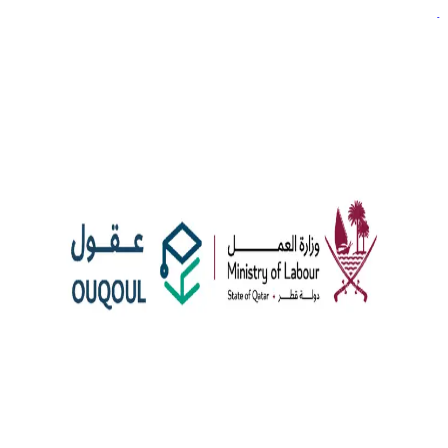
أخبار
عقول: تعزيز خدمات التوظيف في قطر
أطلقت وزارة العمل القطرية، بالتعاون مع جوجل كلاود وشركة
المناعي إنفوتك، منصة عقول، وهذه المبادرة تهدف إلى تقديم
خدمات توظيف متطورة للخريجين الوافدين والشركات في القطاع
الخاص، باستخدام الذكاء الاصطناعي لتبسيط عملية التوظيف. تهدف
عقول كذلك إلى خلق سوق عمل عالي الإنتاجية من خلال الاحتفاظ
بالخريجين الجامعيين المهرة في قطر، كما تغطي المنصة جميع
مراحل […]
المناعي إنفوتك
خدمات التوظيف بالذكاء الاصطناعي
خريجو قطر
author
Qawl Fassel
Q
Qawl Fassel
عرض الملف الشخصي
٨
أغسطس ٢٠٢٤