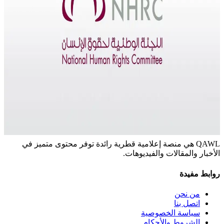
استقلالية القضاء
التطورات التشريعية
النيابة العامة
author
Qawl Fassel
Q
Qawl Fassel
عرض الملف الشخصي
٢٥
يونيو ٢٠٢٤
تحميل المزيد
نشرتنا الإخبارية
اشترك للحصول على أحدث المقالات والأخبار
اشترك
QAWL هي منصة إعلامية قطرية رائدة توفر محتوى متميز في
الأخبار والمقالات والفيديوهات.
روابط مفيدة
من نحن
اتصل بنا
سياسة الخصوصية
الشروط والأحكام