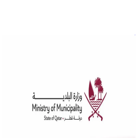
أخبار
تطورات في ترخيص ودعم المهندسين ومكاتب الاستشارات
الهندسية في قطر
تعكف لجنة قبول وتصنيف المهندسين ومكاتب الاستشارات
الهندسية، التابعة لوزارة البلدية، على اتخاذ خطوات مهمة نحو تطوير
وتحسين عملياتها من خلال التعاون مع إدارة نظم المعلومات
بالوزارة. يهدف هذا التعاون إلى تدشين نظام إلكتروني جديد لتسيير
معاملات مكاتب الاستشارات الهندسية، مشابه لنظام المهندسين
الحالي، يأتي هذا المشروع كجزء من جهود الوزارة الرامية إلى
تحسين كفاءة […]
التنمية المستدامة
الريل
تأهيل المهندسين
author
Qawl Fassel
Q
Qawl Fassel
عرض الملف الشخصي
١٧
يوليو ٢٠٢٤