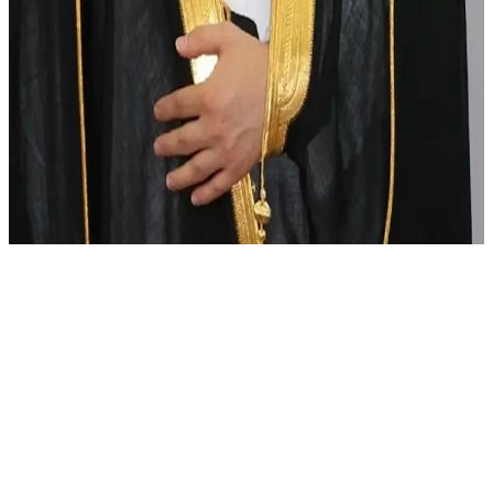
author
Qawl Fassel
Q
Qawl Fassel
عرض الملف الشخصي
٢٩
يونيو ٢٠٢٤