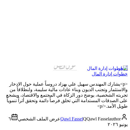
أخبار
خطوات إدارة المال
<p>يشارك المهندس سهيل علي بهزاد دروساً عملية حول الادخار
والاستثمار وتجنب الديون وبناء عادات مالية سليمة، ولنطلاقاً من
تجربته الشخصية، يوضح دور الزكاة في المجتمع والاقتصاد، ويشجع
على الصدقات المستدامة التي تخلق فرصاً دائمة وتحقق أثراً تنموياً
طويل الأمد.</p>
author
Qawl Fassel
Q
Qawl Fassel
عرض الملف الشخصي
٦
يونيو ٢٠٢٦