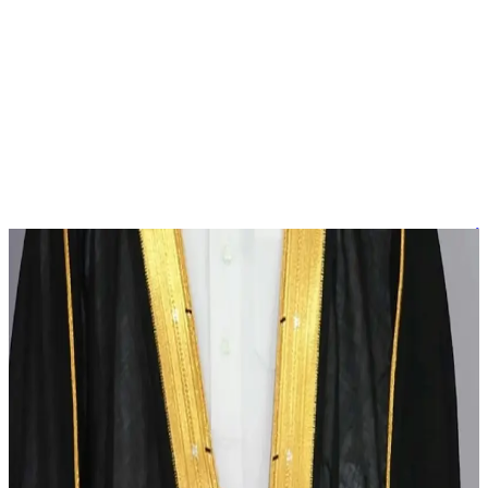
أخبار
قطر تحدد زياً رسمياً للموظفين في العمل والمناسبات الرسمية
أصدر سعادة وزير الدولة لشؤون مجلس الوزراء في قطر سعادة
السيدإبراهيمبن عليالمهندي، تعميماً يحمل رقم (13) لسنة 2024،
يتضمن ضوابط خاصة بالزي الرسمي والمظهر العام للموظفين خلال
أوقات العمل وعند حضور المناسبات الرسمية، بهدف تعزيز الهوية
الثقافية وضمان المحافظة على المظهر العام لموظفي الوزارات
والأجهزة الحكومية والهيئات والمؤسسات العامة. تم وضع ضوابط
للزي الرسمي في […]
إبراهيم المهندي
الأجهزة الحكومية
الأحذية الرسمية