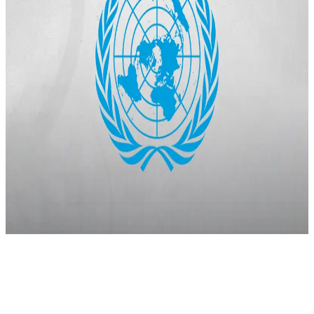
الموافقة على القرار بـ 124 صوتاً مؤيداً، بينما عارضه 14 عضواً
وامتنع 43 عن التصويت الذي يطالب إسرائيل بإنهاء احتلالها غير
القانوني خلال 12 شهراً. يمثل […]
إسرائيل
احتلال
الأراضي الفلسطينية
author
Qawl Fassel
Q
Qawl Fassel
عرض الملف الشخصي
٢٣
سبتمبر ٢٠٢٤