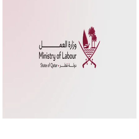
2024 بشأن توطين الوظائف في القطاع الخاص يوم الاحد الموافق 1
ستمبر 2024، يهدف هذا القانون إلى تعزيز مشاركة القوى العاملة
الوطنية في القطاع الخاص، تماشياً مع استراتيجية التنمية ورؤية
قطر الوطنية 2030. أوضحت وزارة العمل في بيان لها أن القانون
الجديد […]
التدريب والتأهيل
التنمية المستدامة
القطاع الخاص في
قطر
author
Qawl Fassel
Q
Qawl Fassel
عرض الملف الشخصي
٤
سبتمبر ٢٠٢٤