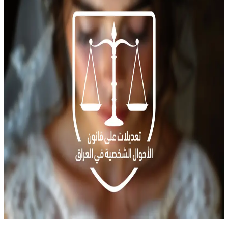
تقنين زواج القاصرات
تشهد العراق جدلاً واسعاً حول التعديلات المقترحة على قانون
الأحوال الشخصية، التي يناقشها مجلس النواب حالياً، التعديلات
المقترحة تسمح للعراقيين باختيار تطبيق أحكام المذهب الشيعي أو
السني في مسائل الزواج والأسرة بدلاً من الالتزام بالقانون المدني
الحالي رقم 188، الذي أُقر في عام 1959 خلال حكم عبد الكريم
قاسم، يعتبر الكثيرون هذا القانون من أكثر […]
العراق
القانون المدني
تعديل قانون الأحوال الشخصية
author
Qawl Fassel
Q
Qawl Fassel
عرض الملف الشخصي
١٨
أغسطس ٢٠٢٤