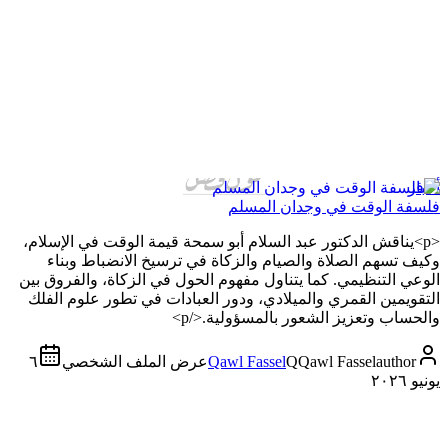
أخبار
فلسفة الوقت في وجدان المسلم
<p>يناقش الدكتور عبد السلام أبو سمحة قيمة الوقت في الإسلام،
وكيف تسهم الصلاة والصيام والزكاة في ترسيخ الانضباط وبناء
الوعي التنظيمي. كما يتناول مفهوم الحول في الزكاة، والفروق بين
التقويمين القمري والميلادي، ودور العبادات في تطور علوم الفلك
والحساب وتعزيز الشعور بالمسؤولية.</p>
author
Qawl Fassel
Q
Qawl Fassel
عرض الملف الشخصي
٦
يونيو ٢٠٢٦