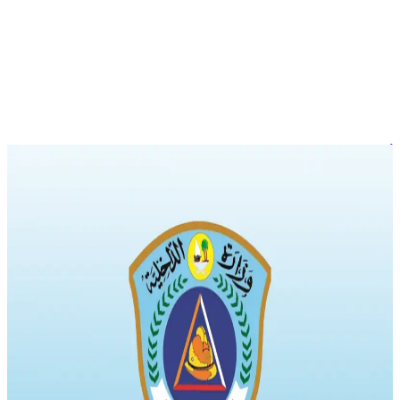
أخبار
قوانين جديدة لترخيص وصيانة معدات الدفاع المدني والمنشآت
الحيوية
نشرت الجريدة الرسمية التي تصدرها وزارة العدل في عددها التاسع
قرار وزير الداخلية رقم (24) لسنة 2024 بشأن شروط الترخيص
للقيام بأعمال تركيب وصيانة المعدات والأجهزة والمواد الخاصة
بالدفاع المدني. نص القرار الذي تضمن خمس مواد على أنه لا يجوز
تركيب وصيانة المعدات والأجهزة والمواد الخاصة بالدفاع المدني إلا
من قبل فني مرخص له من […]
الإدارة العامة للدفاع المدني
البنية التحتية الحيوية
الشروط
والمتطلبات
author
Qawl Fassel
Q
Qawl Fassel
عرض الملف الشخصي
١٧