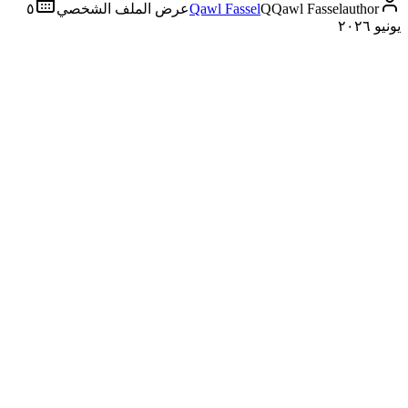
author
Qawl Fassel
Q
Qawl Fassel
عرض الملف الشخصي
٥
يونيو ٢٠٢٦