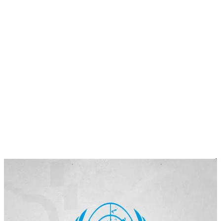
أخبار
الأمم المتحدة تدعو إسرائيل لإنهاء احتلال الأراضي الفلسطينية خلال
12 شهراً
عقدت الجمعية العامة للأمم المتحدة جلسة استثنائية طارئة في
تاريخ 18 سبتمبر 2024، حيث صوتت الدول الأعضاء على قرار يدعو
إسرائيل إلى إنهاء احتلالها غير القانوني للأراضي الفلسطينية. تمت