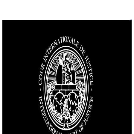
أخبار
ترحيب فلسطيني وعربي بـ&#8221;انتصار العدالة&#8221; وتصريح
إسرائيلي بـ&#8221;قرار خاطئ&#8221; من لاهاي
طالبت محكمة العدل الدولية، إسرائيل بإنهاء احتلال الأراضي
الفلسطينية التي احتلتها منذ عام 1967، ودعت إلى وقف أي إجراءات
تغيّر الوضع الديمغرافي أو الجغرافي لهذه الأراضي. وأكدت المحكمة
في رأيها الاستشاري أن الأراضي الفلسطينية تشكل وحدة إقليمية
ذات سيادة يجب احترامها، وشددت على حق الشعب الفلسطيني في
تقرير مصيره. كما دعت المحكمة المجتمع الدولي للتعاون […]
احتلال الأراضي الفلسطينية
التعاون الدولي
السيادة
الفلسطينية
author
Qawl Fassel
Q
Qawl Fassel
عرض الملف الشخصي
٣١
يوليو ٢٠٢٤