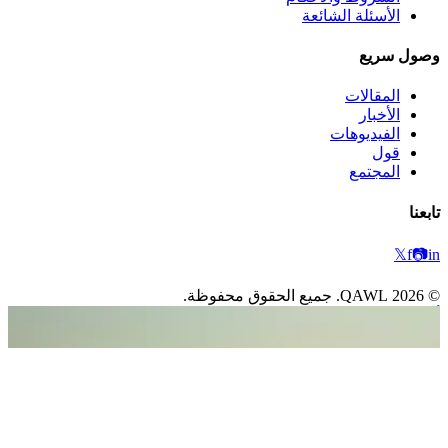
الأسئلة الشائعة
وصول سريع
المقالات
الأخبار
الفيديوهات
قول
المجتمع
تابعنا
𝕏
f
📷
in
©
2026
QAWL.
جميع الحقوق محفوظة.
أخبار
الخصوصية
الشروط
خريطة الموقع
قطر تطلق تحسينات شاملة لخدمات التسجيل العقاري وتعتمد
عقوبات صارمة للانتهاكات
أعلنت وزارة العدل في العدد رقم 8 من الجريدة الرسمية لسنة
2024 عن مجموعة من القرارات والقوانين الحيوية، من بينها قانون
رقم (5) لسنة 2024 بتنظيم التسجيل العقاري، سعياً إلى تحسين
خدمات التسجيل وتعزيز الإجراءات القانونية. يهدف القانون إلى