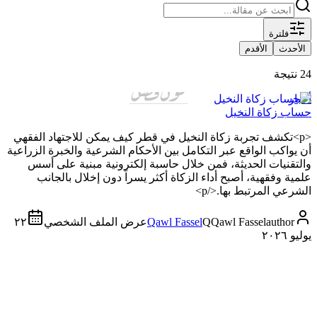
فلترة
الأحدث
الأقدم
24 نتيجة
أخبار
حساب زكاة النخيل
<p>تكشف تجربة زكاة النخيل في قطر كيف يمكن للاجتهاد الفقهي
أن يواكب الواقع عبر التكامل بين الأحكام الشرعية والخبرة الزراعية
والتقنيات الحديثة، فمن خلال حاسبة إلكترونية مبنية على أسس
علمية وفقهية، أصبح أداء الزكاة أكثر يسراً دون إخلال بالجانب
الشرعي المرتبط بها.</p>
author
Qawl Fassel
Q
Qawl Fassel
عرض الملف الشخصي
٢٢
يوليو ٢٠٢٦